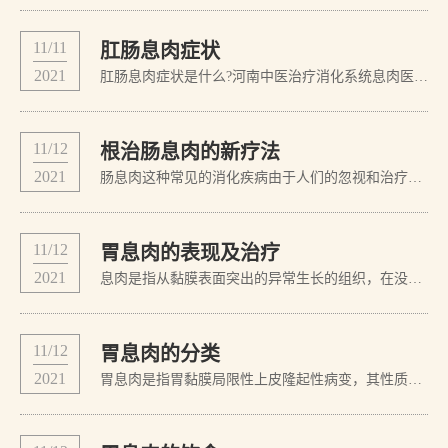
11/11
肛肠息肉症状
2021
肛肠息肉症状是什么?河南中医治疗消化系统息肉医院专家提示：治疗肛肠息肉要根据病因进行治疗，一般的医院治疗肛肠息肉由于没有专业的设备，很容易造成肛肠息肉的误诊，危害身体健康，那么肛肠息肉都有什么症状表现?下面专家就为您简单的介绍下。肛肠息肉症状图片》》点击把病情告诉给专家，进行免费咨询小息肉很少引起症状...
11/12
根治肠息肉的新疗法
2021
肠息肉这种常见的消化疾病由于人们的忽视和治疗方法的不当，使得肠息肉患者出现不断恶化或者反反复复的状况。为了使大家可以对肠息肉及其治疗方法有一个正确的了解和认识，现在我们一起来看看老中医亢书勋的意见吧！谈到治疗方法，并不建议手术。专家为什么不赞成手术治疗肠息肉：手术治疗肠息肉只是将突出的息肉切除，并不...
11/12
胃息肉的表现及治疗
2021
息肉是指从黏膜表面突出的异常生长的组织，在没有确定病理性质前通称为息肉。生长在胃内的息肉称之为胃息肉，是临床常见疾病，临床上绝大部分胃息肉是在上消化道内镜检查中偶然发现的。早期或无并发症时多无症状。出现症状时常表现为上腹隐痛、腹胀、不适，少数可出现恶心、呕吐。合并糜烂或溃疡者可有上消化道出血，多表现...
11/12
胃息肉的分类
2021
胃息肉是指胃黏膜局限性上皮隆起性病变，其性质需要通过病理组织学才可以确诊。近年来随着胃镜检查的普及，胃息肉的检出率逐年增高。由于消化道腺癌多可由良性的息肉，如腺瘤缓慢演变而来，新近的研究又表明许多原发性非肿瘤性息肉也有一定的恶变倾向，故将胃息肉似为胃癌的癌前疾病。所以近年来胃肠道息肉的诊治问题引起广...