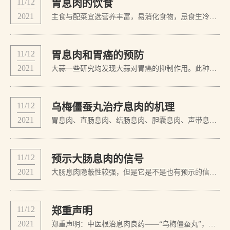
11/12
胃息肉的饮食
2021
主食与配菜宜选营养丰富，易消化食物，忌食生冷、油煎，酸辣等刺激易胀气食物，患者应细嚼慢咽，多食新鲜蔬菜水果，不吃高脂食物，腌制品，适量补充铁剂和维生素，禁忌烟酒，饮食有规律。 患者饮食以自我感觉无不适，饮食内容以低渣、温和、易消化为原则，少食多餐，并避免过甜、过咸、过浓饮食，如进食后出现恶心，腹胀...
11/12
胃息肉和胃癌的预防
2021
大蒜一些研究均发现大蒜对胃癌的抑制作用。此种现象在年食蒜量超过2.5Kg时即可出现。据山东及北京的资料，大蒜的年用量增加可降低胃癌的发病。实验研究表明，食大蒜后可使胃的泌酸功能增加。胃内亚硝酸盐的含量及真菌或细菌的检出率均有明显下降。大蒜能抑制N-二乙基亚硝胺的合成。大蒜素不但能杀伤个体培养的胃癌细胞，而...
11/12
乌梅僵蚕丸治疗息肉的机理
2021
胃息肉、直肠息肉、结肠息肉、胆囊息肉、声带息肉等是临床上比较常见，难于手术，术后易复发，是很难治愈的一类疾病。亢书勋老先生用“乌梅僵蚕丸”治疗直肠息肉、结肠息肉、胃息肉、胆囊息肉、声带息肉等，每获奇效。乌梅、丹参、僵蚕、甲片、桃仁、象牙屑等药合而用之，有收涩、止血、攻坚、散结、化恶肉之功，用治直肠息...
11/12
预示大肠息肉的信号
2021
大肠息肉隐蔽性较强，但是它是不是也有预示的信号呢？任何疾病的发病都不会是毫无征兆的，只是由于一些征兆相对不明显在日常生活中被我们忽略了而已。据专家研究表明；预示大肠息肉的信号通常有以下几种：信号之一、便秘和腹泻长期腹泻和便秘的病人，若疗效不佳，就需进一步检查，排除大肠息肉可能。信号之二、大便带血不少...
11/12
郑重声明
2021
郑重声明：中医根治息肉良药——“乌梅僵蚕丸”，是亢书勋医师的独创，《生活百事通》于1989年第三期39页首次报道，后被多家媒体报道。“乌梅僵蚕丸”配方由亢书勋医师及其传承人持有。发现不断有人仿制和假冒，敬请患者认准亢书勋医师，切莫上当。地址：河南省洛阳市高新开发区电话：13803799120 13837979112 1369880...